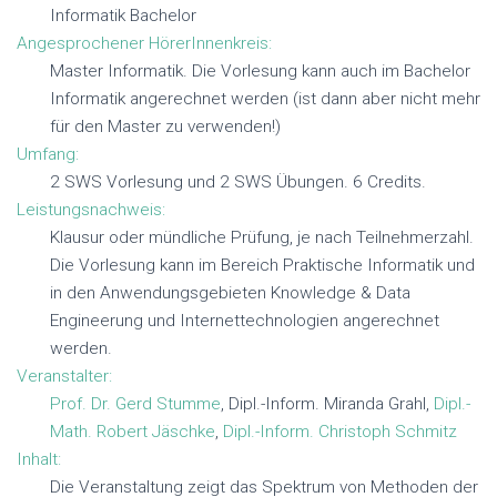
Informatik Bachelor
T
T
Angesprochener HörerInnenkreis:
E
E
Master Informatik. Die Vorlesung kann auch im Bachelor
N
N
Informatik angerechnet werden (ist dann aber nicht mehr
für den Master zu verwenden!)
Umfang:
2 SWS Vorlesung und 2 SWS Übungen. 6 Credits.
Leistungsnachweis:
Klausur oder mündliche Prüfung, je nach Teilnehmerzahl.
Die Vorlesung kann im Bereich Praktische Informatik und
in den Anwendungsgebieten Knowledge & Data
Engineerung und Internettechnologien angerechnet
werden.
Veranstalter:
Prof. Dr. Gerd Stumme
, Dipl.-Inform. Miranda Grahl,
Dipl.-
Math. Robert Jäschke
,
Dipl.-Inform. Christoph Schmitz
Inhalt:
Die Veranstaltung zeigt das Spektrum von Methoden der