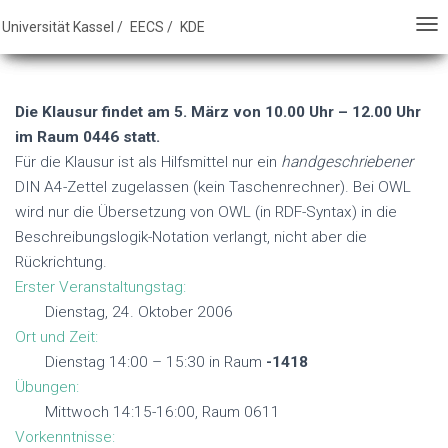
E - FB16 - Universität Kassel
Universität Kassel /
EECS /
KDE
N
N
A
A
V
V
Die Klausur findet am 5. März von 10.00 Uhr – 12.00 Uhr
I
I
im Raum 0446 statt.
G
G
Für die Klausur ist als Hilfsmittel nur ein
handgeschriebener
A
A
DIN A4-Zettel zugelassen (kein Taschenrechner). Bei OWL
T
T
wird nur die Übersetzung von OWL (in RDF-Syntax) in die
I
I
Beschreibungslogik-Notation verlangt, nicht aber die
O
O
Rückrichtung.
N
N
Erster Veranstaltungstag:
U
U
Dienstag, 24. Oktober 2006
M
M
Ort und Zeit:
S
S
Dienstag 14:00 – 15:30 in Raum
-1418
C
C
Übungen:
H
H
Mittwoch 14:15-16:00, Raum 0611
A
A
Vorkenntnisse:
L
L