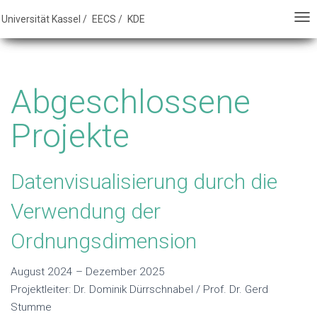
E - FB16 - Universität Kassel
Universität Kassel /
EECS /
KDE
N
N
A
A
V
V
I
I
Abgeschlossene
G
G
A
A
Projekte
T
T
I
I
O
O
Datenvisualisierung durch die
N
N
Verwendung der
U
U
M
M
Ordnungsdimension
S
S
C
C
August 2024 – Dezember 2025
H
H
Projektleiter: Dr. Dominik Dürrschnabel / Prof. Dr. Gerd
A
A
Stumme
L
L