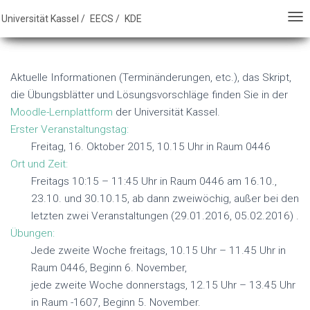
E - FB16 - Universität Kassel
Universität Kassel /
EECS /
KDE
N
N
A
A
V
V
Aktuelle Informationen (Terminänderungen, etc.), das Skript,
I
I
die Übungsblätter und Lösungsvorschläge finden Sie in der
G
G
Moodle-Lernplattform
der Universität Kassel.
A
A
Erster Veranstaltungstag:
T
T
Freitag, 16. Oktober 2015, 10.15 Uhr in Raum 0446
I
I
Ort und Zeit:
O
O
Freitags 10:15 – 11:45 Uhr in Raum 0446 am 16.10.,
N
N
23.10. und 30.10.15, ab dann zweiwöchig, außer bei den
U
U
letzten zwei Veranstaltungen (29.01.2016, 05.02.2016) .
M
M
Übungen:
S
S
Jede zweite Woche freitags, 10.15 Uhr – 11.45 Uhr in
C
C
Raum 0446, Beginn 6. November,
H
H
jede zweite Woche donnerstags, 12.15 Uhr – 13.45 Uhr
A
A
in Raum -1607, Beginn 5. November.
L
L