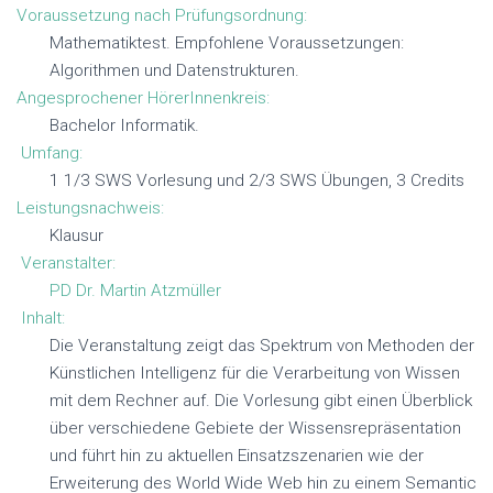
Voraussetzung nach Prüfungsordnung:
T
T
Mathematiktest. Empfohlene Voraussetzungen:
E
E
Algorithmen und Datenstrukturen.
N
N
Angesprochener HörerInnenkreis:
Bachelor Informatik.
Umfang:
1 1/3 SWS Vorlesung und 2/3 SWS Übungen, 3 Credits
Leistungsnachweis:
Klausur
Veranstalter:
PD Dr. Martin Atzmüller
Inhalt:
Die Veranstaltung zeigt das Spektrum von Methoden der
Künstlichen Intelligenz für die Verarbeitung von Wissen
mit dem Rechner auf. Die Vorlesung gibt einen Überblick
über verschiedene Gebiete der Wissensrepräsentation
und führt hin zu aktuellen Einsatzszenarien wie der
Erweiterung des World Wide Web hin zu einem Semantic