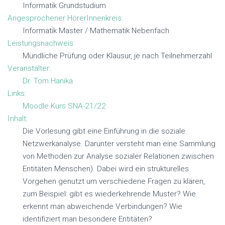
Informatik Grundstudium
T
T
Angesprochener HörerInnenkreis:
E
E
Informatik Master / Mathematik Nebenfach
N
N
Leistungsnachweis:
Mündliche Prüfung oder Klausur, je nach Teilnehmerzahl
Veranstalter:
Dr. Tom Hanika
Links:
Moodle Kurs SNA-21/22
Inhalt:
Die Vorlesung gibt eine Einführung in die soziale
Netzwerkanalyse. Darunter versteht man eine Sammlung
von Methoden zur Analyse sozialer Relationen zwischen
Entitäten Menschen). Dabei wird ein strukturelles
Vorgehen genutzt um verschiedene Fragen zu klären,
zum Beispiel: gibt es wiederkehrende Muster? Wie
erkennt man abweichende Verbindungen? Wie
identifiziert man besondere Entitäten?