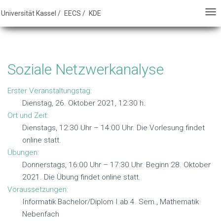
E - FB16 - Universität Kassel
Universität Kassel /
EECS /
KDE
N
N
A
A
V
V
I
I
Soziale Netzwerkanalyse
G
G
A
A
Erster Veranstaltungstag:
T
T
Dienstag, 26. Oktober 2021, 12:30 h.
I
I
Ort und Zeit:
O
O
Dienstags, 12:30 Uhr – 14:00 Uhr. Die Vorlesung findet
N
N
online statt.
U
U
Übungen:
M
M
Donnerstags, 16:00 Uhr – 17:30 Uhr. Beginn 28. Oktober
S
S
2021. Die Übung findet online statt.
C
C
Voraussetzungen:
H
H
Informatik Bachelor/Diplom I ab 4. Sem., Mathematik
A
A
Nebenfach
L
L