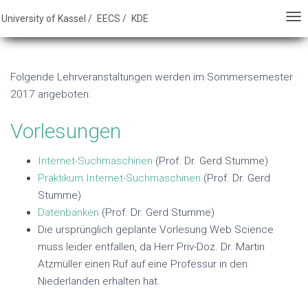
E - FB 16 - University of Kassel
University of Kassel /
EECS /
KDE
T
T
O
O
G
G
Folgende Lehrveranstaltungen werden im Sommersemester
G
G
2017 angeboten:
L
L
E
E
Vorlesungen
N
N
A
A
Internet-Suchmaschinen
(Prof. Dr. Gerd Stumme)
V
V
Praktikum Internet-Suchmaschinen
(Prof. Dr. Gerd
I
I
Stumme)
G
G
Datenbanken
(Prof. Dr. Gerd Stumme)
A
A
Die ursprünglich geplante Vorlesung Web Science
T
T
muss leider entfallen, da Herr Priv-Doz. Dr. Martin
I
I
Atzmüller einen Ruf auf eine Professur in den
O
O
Niederlanden erhalten hat.
N
N