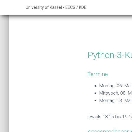
KDE - FB 16 - University of Kassel
University of Kassel /
EECS /
KDE
Python-3-K
Termine:
Montag, 06. Ma
Mittwoch, 08. M
Montag, 13. Ma
jeweils 18:15 bis 19:4
Angesprochener H