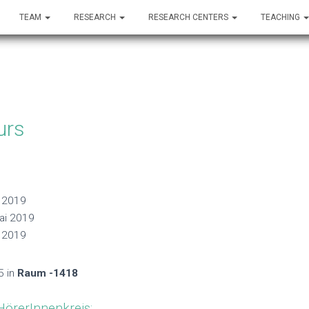
TEAM
TEAM
RESEARCH
RESEARCH
RESEARCH CENTERS
RESEARCH CENTERS
TEACHING
TEACHING
urs
i 2019
ai 2019
i 2019
5 in
Raum -1418
örerInnenkreis: