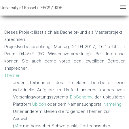
E - FB 16 - University of Kassel
University of Kassel /
EECS /
KDE
T
T
O
O
G
G
Dieses Projekt lässt sich als Bachelor- und als Masterprojekt
G
G
anrechnen.
L
L
Projektvorbesprechung: Montag, 24.04.2017, 16.15 Uhr in
E
E
Raum 0445/E (FG Wissensverarbeitung). Bei Interesse
N
N
können Sie auch gerne vorab den jeweiligen Betreuer
A
A
ansprechen.
V
V
Themen
I
I
Jeder Teilnehmer des Projektes bearbeitet eine
G
G
individuelle Aufgabe im Umfeld unseres kooperativen
A
A
Verschlagwortungssystems
BibSonomy
, der ubiquitären
T
T
Plattform
Ubicon
oder dem Namensuchportal
Nameling
.
I
I
Unter anderem stehen die folgenden Themen zur
O
O
Auswahl:
N
N
(
M
= methodischer Schwerpunkt,
T
= technischer